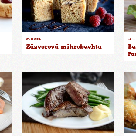
25.11.2016
24.11
Zázvorová mikrobuchta
Bu
Po