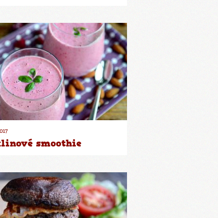
2017
linové smoothie