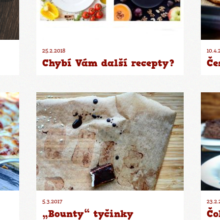
25.2.2018
10.4.
Chybí Vám další recepty?
Če
5.3.2017
23.2.
„Bounty“ tyčinky
Čo