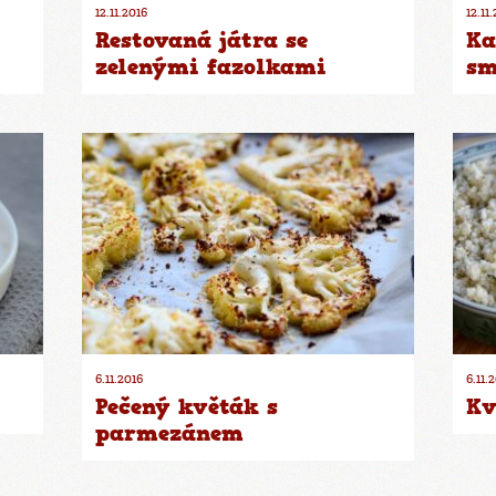
12.11.2016
12.11
Restovaná játra se
Ka
zelenými fazolkami
sm
6.11.2016
6.11.
Pečený květák s
Kv
parmezánem