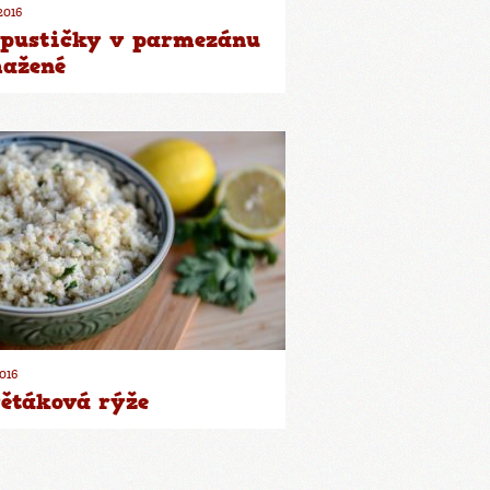
.2016
pustičky v parmezánu
ažené
2016
ětáková rýže