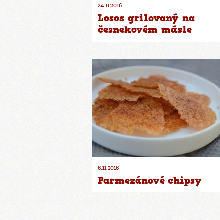
24.11.2016
Losos grilovaný na
česnekovém másle
6.11.2016
Parmezánové chipsy