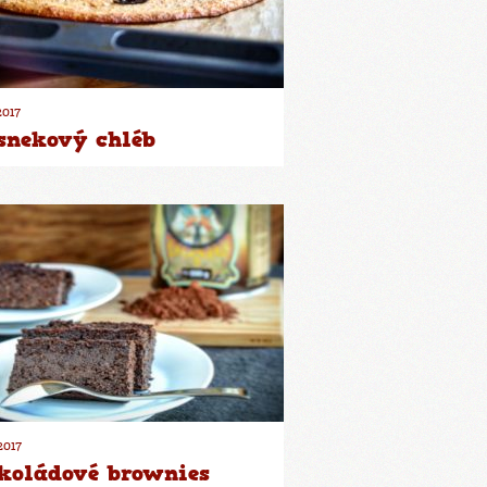
2017
snekový chléb
2017
koládové brownies