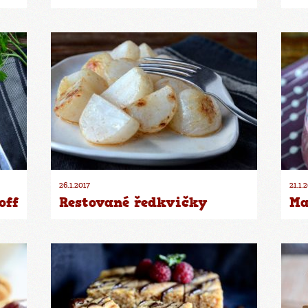
26.1.2017
21.1.
off
Restované ředkvičky
Ma